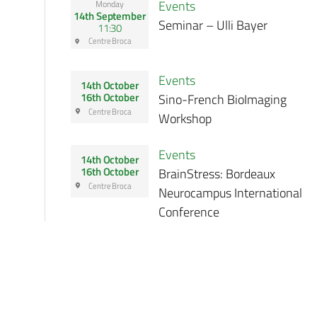
Events
Monday
14th September
Seminar – Ulli Bayer
11:30
Centre Broca
Events
14th October
Sino-French BioImaging
16th October
Centre Broca
Workshop
Events
14th October
BrainStress: Bordeaux
16th October
Centre Broca
Neurocampus International
Conference