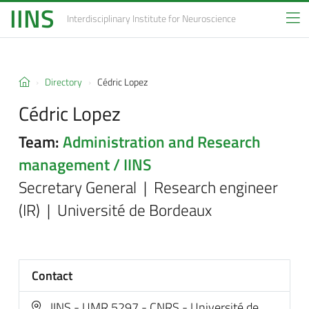
IINS
Interdisciplinary Institute
for Neuroscience
Directory
Cédric Lopez
Cédric Lopez
Team:
Administration and Research
management / IINS
Secretary General | Research engineer
(IR) | Université de Bordeaux
Contact
IINS - UMR 5297 - CNRS - Université de