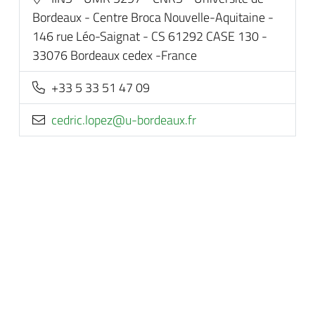
Bordeaux - Centre Broca Nouvelle-Aquitaine -
146 rue Léo-Saignat - CS 61292 CASE 130 -
33076 Bordeaux cedex -France
+33 5 33 51 47 09
rf.xuaedrob-u@zepol.cirdec