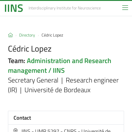
IINS
Interdisciplinary Institute
for Neuroscience
Directory
Cédric Lopez
Cédric Lopez
Team:
Administration and Research
management / IINS
Secretary General | Research engineer
(IR) | Université de Bordeaux
Contact
IINS - UMR 5297 - CNRS - Université de