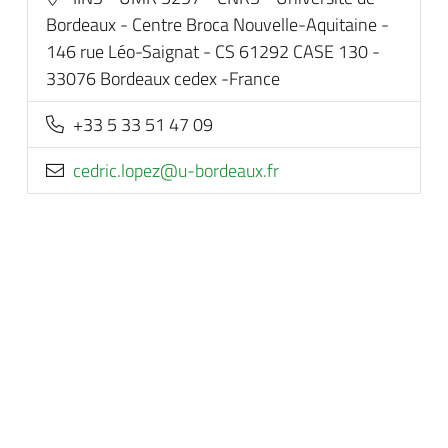
Bordeaux - Centre Broca Nouvelle-Aquitaine -
146 rue Léo-Saignat - CS 61292 CASE 130 -
33076 Bordeaux cedex -France
+33 5 33 51 47 09
rf.xuaedrob-u@zepol.cirdec